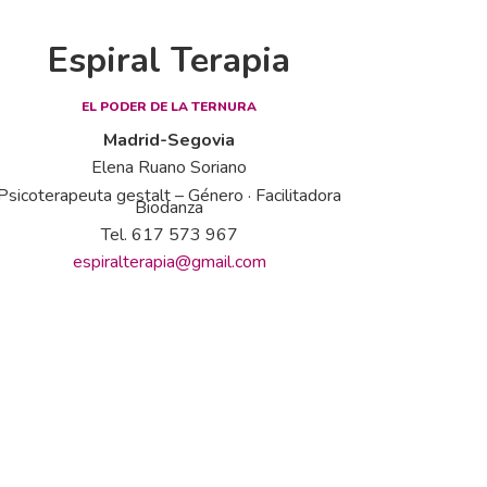
Espiral Terapia
EL PODER DE LA TERNURA
Madrid-Segovia
Elena Ruano Soriano
Psicoterapeuta gestalt – Género · Facilitadora
Biodanza
Tel. 617 573 967
espiralterapia@gmail.com