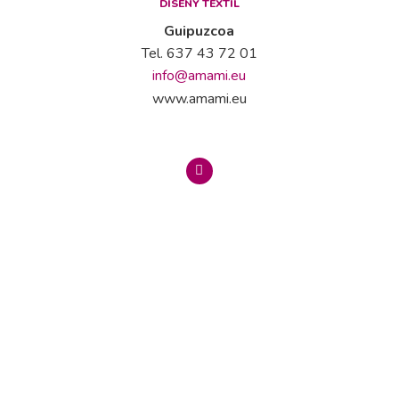
DISENY TÉXTIL
Guipuzcoa
Tel. 637 43 72 01
info@amami.eu
www.amami.eu