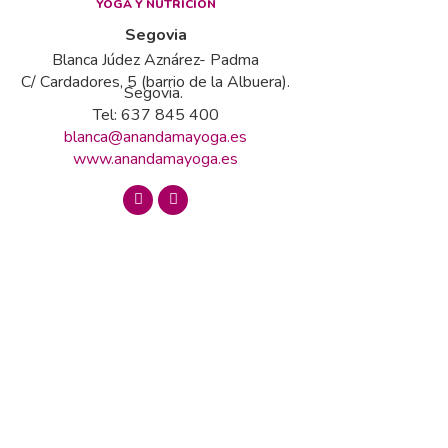
YOGA Y NUTRICIÓN
Segovia
Blanca Júdez Aznárez- Padma
C/ Cardadores, 5 (barrio de la Albuera).
Segovia.
Tel: 637 845 400
blanca@anandamayoga.es
www.anandamayoga.es