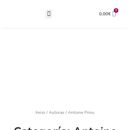
0
0,00
€
Somos Mora Mora
Librerías y Espacios
Inicio
/
Autoras
/ Antoine Priou